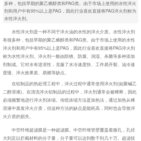
多种，包括早期的聚乙烯醇类和PAG类。由于市场上使用的水性淬火
剂和用户中有95%以上是PAG，因此行业喜欢直接将PAG淬火剂称为
水性淬火剂。
水性淬火剂是一种不同于淬火油的水性的淬火介质。水性淬火剂
有很多种，包括早期的聚乙烯醇类和PAG类。由于市场上使用的水性
淬火剂和用户中有95%以上是PAG，因此行业喜欢直接将PAG淬火剂
称为水性淬火剂。淬火剂一般由防锈、防腐、润湿、杀菌等多种添加
剂制成。它对水有逆溶性，克服了水冷速度快、工件易开裂、油冷速
度慢、淬火效果差、易燃等缺点。
在铝制品的热处理工程中，淬火过程中通常使用淬火剂(如聚碱乙
二醇溶液)。在清洗淬火铝制品的过程中，淬火剂通常会被稀释，因此
必须频繁地进行淬火剂浓缩。传统浓缩方法是加热法，通过加热从稀
溶液中蒸发淬火介质，但这种方法的缺点是能耗高，同时也会导致淬
火介质的损失。
中空纤维超滤膜是一种超滤膜。中空纤维管壁覆盖着微孔，孔径
大到足以拦截材料的分子量，分子量可以达到数千到几十万。超滤技