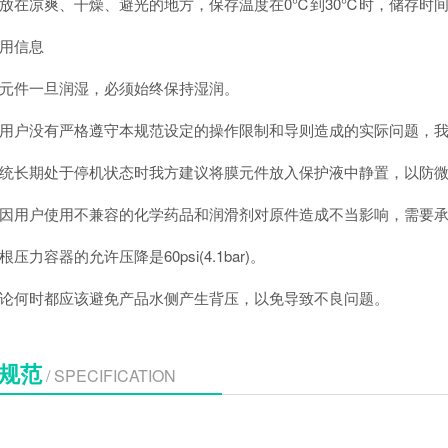
凉爽、干燥、避光的地方，保存温度在0℃到30℃时，储存时间
信息
件一旦润湿，必须始终保持湿润。
户没有严格遵守本规范设定的操作限制和导则造成的实际问题，我
长期处于停机状态时我方建议将膜元件放入保护液中静置，以防微
用户使用不兼容的化学药品和润滑剂对原件造成不当影响，需要承
力容器的允许压降是60psi(4.1bar)。
何时都应该避免产品水侧产生背压，以免导致不良问题。
规范
/ SPECIFICATION