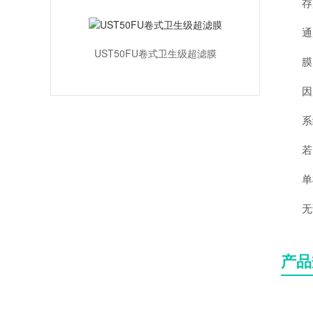
存放在
通用
UST50FU卷式卫生级超滤膜
膜元
因用
系统
若因
单根压
无论
产品